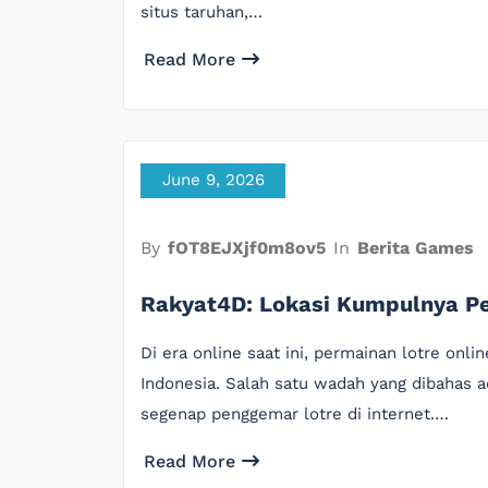
situs taruhan,…
Read More
June 9, 2026
By
fOT8EJXjf0m8ov5
In
Berita Games
Rakyat4D: Lokasi Kumpulnya Pe
Di era online saat ini, permainan lotre onl
Indonesia. Salah satu wadah yang dibahas 
segenap penggemar lotre di internet.…
Read More