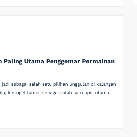
an Paling Utama Penggemar Permainan
 jadi sebagai salah satu pilihan unggulan di kalangan
dia, Iontogel tampil sebagai salah satu opsi utama.