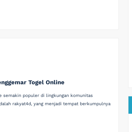
nggemar Togel Online
ine semakin populer di lingkungan komunitas
adalah rakyat4d, yang menjadi tempat berkumpulnya