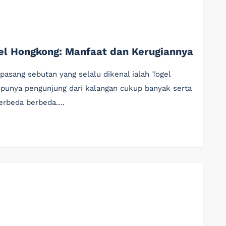
gel Hongkong: Manfaat dan Kerugiannya
pasang sebutan yang selalu dikenal ialah Togel
punya pengunjung dari kalangan cukup banyak serta
erbeda berbeda.…