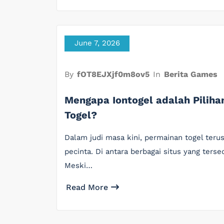
June 7, 2026
By
fOT8EJXjf0m8ov5
In
Berita Games
Mengapa Iontogel adalah Pilih
Togel?
Dalam judi masa kini, permainan togel terus
pecinta. Di antara berbagai situs yang terse
Meski…
Read More