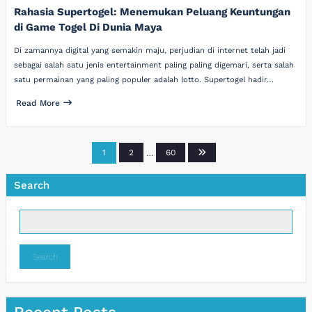
Rahasia Supertogel: Menemukan Peluang Keuntungan
di Game Togel Di Dunia Maya
Di zamannya digital yang semakin maju, perjudian di internet telah jadi
sebagai salah satu jenis entertainment paling paling digemari, serta salah
satu permainan yang paling populer adalah lotto. Supertogel hadir…
Read More
Posts
1
2
…
60
pagination
Search
Search