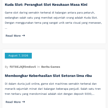
Kuda Slot: Perangkat Slot Kesukaan Masa Kini
Game slot daring semakin terkenal di kalangan antara para petaruh,
sedangkan salah satu yang memikat sejumlah orang adalah Kuda Slot.
Dengan menggunakan tema yang sangat unik serta visual yang menawan,
…
Read More
August 7, 2026
By
fOT8EJXjf0m8ov5
In
Berita Games
Membongkar Keberhasilan Slot Setoran lima ribu
Di dalam dunia judi online, game slot machines semakin terkenal dan
menarik sejumlah minat dari kalangan beberapa penjudi. Salah satu tren
tren terbaru yang mendominasi adalah slot dengan deposit 5000,…
Read More