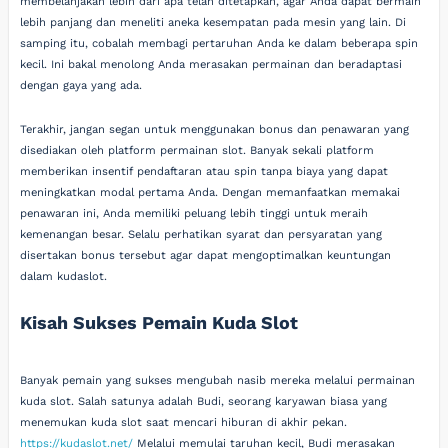
membelanjakan lebih dari apa telah ditetapkan, agar Anda dapat bermain
lebih panjang dan meneliti aneka kesempatan pada mesin yang lain. Di
samping itu, cobalah membagi pertaruhan Anda ke dalam beberapa spin
kecil. Ini bakal menolong Anda merasakan permainan dan beradaptasi
dengan gaya yang ada.
Terakhir, jangan segan untuk menggunakan bonus dan penawaran yang
disediakan oleh platform permainan slot. Banyak sekali platform
memberikan insentif pendaftaran atau spin tanpa biaya yang dapat
meningkatkan modal pertama Anda. Dengan memanfaatkan memakai
penawaran ini, Anda memiliki peluang lebih tinggi untuk meraih
kemenangan besar. Selalu perhatikan syarat dan persyaratan yang
disertakan bonus tersebut agar dapat mengoptimalkan keuntungan
dalam kudaslot.
Kisah Sukses Pemain Kuda Slot
Banyak pemain yang sukses mengubah nasib mereka melalui permainan
kuda slot. Salah satunya adalah Budi, seorang karyawan biasa yang
menemukan kuda slot saat mencari hiburan di akhir pekan.
https://kudaslot.net/
Melalui memulai taruhan kecil, Budi merasakan