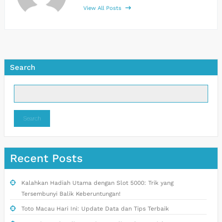
View All Posts
Search
Search
Recent Posts
Kalahkan Hadiah Utama dengan Slot 5000: Trik yang
Tersembunyi Balik Keberuntungan!
Toto Macau Hari Ini: Update Data dan Tips Terbaik