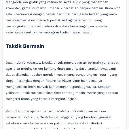
Mengandalkan grafik yang menawan serta audio yang menambah
atmosfer, game ini mampu menarik perhatian banyak pemain. Kuda slot
selalu berinovasi dengan penyisipan fitur baru serta hadiah yang mem
membuat semakin menarik perhatian bagi para penjudi yang
menginginkan mencari paduan di antara kesenangan serta serta
kesempatan untuk memenangkan hadiah besar besar.
Taktik Bermain
Dalam dunia kudaslot, krusial untuk punya strategi bermain yang tepat
agar bisa meningkatkan kemungkinan untung. Satu langkah awal yang
dapat dilakukan adalah memilih mesin yang punya tingkat return yang
tinggi. Perangkat dengan Return to Player yang baik biasanya
menghasilkan lebih banyak kemenangan sepanjang waktu. Sebelum,
yakinkan untuk melaksanakan riset tentang mesin-mesin yang ada dan
mengerti mana yang terbaik menguntungkan.
Kemudian, manajemen bankroll adalah kunci dalam memainkan
permainan slot kuda. Tentukanlah anggaran yang hendak digunakan
sebelum memulai beraksi dan patuhi batas tersebut. Hindari