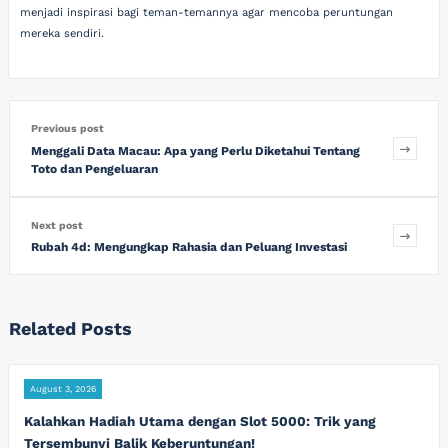
menjadi inspirasi bagi teman-temannya agar mencoba peruntungan
mereka sendiri.
Previous post
Menggali Data Macau: Apa yang Perlu Diketahui Tentang
Toto dan Pengeluaran
Next post
Rubah 4d: Mengungkap Rahasia dan Peluang Investasi
Related Posts
August 3, 2026
Kalahkan Hadiah Utama dengan Slot 5000: Trik yang
Tersembunyi Balik Keberuntungan!