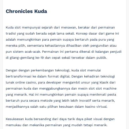
Chronicles Kuda
Kuda slot mempunyai sejarah dari menawan, berakar dari permainan
tradisi yang sudah berada sejak lama sekali. Konsep dasar dari game ini
adalah memungkinkan para pemain supaya bertaruh pada pura yang
mereka pilih, sementara kehasilannya dihasilkan oleh pengundian atau
pun sistem acak-acak. Permainan ini pertama dikenal di kalangan penjudi
di gilang-gemilang ke-19 dan cepat sekali tersebar dalam publik.
Dengan dengan perkembangan teknologi, kuda slot memulai
bertransformasi ke dalam format digital. Dengan kehadiran teknologi
lunak online casino, para developer mengambil unsur yang klasik dari
permainan kuda dan menggabungkannya dan mesin slot slot machine
yang menarik. Hal ini memungkinkan pemain supaya menikmati pesta
bertaruh pura secara metode yang lebih lebih inovatif serta menarik,
menjadikannya salah satu pilihan kesukaan dalam kasino virtual.
Kesuksesan kuda bersanding dari daya tarik daya pikat visual dengan
memukau dan mekanika permainan yang mudah tetapi menarik.