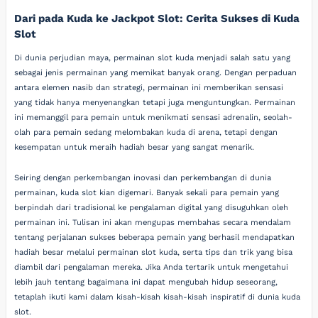
Dari pada Kuda ke Jackpot Slot: Cerita Sukses di Kuda
Slot
Di dunia perjudian maya, permainan slot kuda menjadi salah satu yang
sebagai jenis permainan yang memikat banyak orang. Dengan perpaduan
antara elemen nasib dan strategi, permainan ini memberikan sensasi
yang tidak hanya menyenangkan tetapi juga menguntungkan. Permainan
ini memanggil para pemain untuk menikmati sensasi adrenalin, seolah-
olah para pemain sedang melombakan kuda di arena, tetapi dengan
kesempatan untuk meraih hadiah besar yang sangat menarik.
Seiring dengan perkembangan inovasi dan perkembangan di dunia
permainan, kuda slot kian digemari. Banyak sekali para pemain yang
berpindah dari tradisional ke pengalaman digital yang disuguhkan oleh
permainan ini. Tulisan ini akan mengupas membahas secara mendalam
tentang perjalanan sukses beberapa pemain yang berhasil mendapatkan
hadiah besar melalui permainan slot kuda, serta tips dan trik yang bisa
diambil dari pengalaman mereka. Jika Anda tertarik untuk mengetahui
lebih jauh tentang bagaimana ini dapat mengubah hidup seseorang,
tetaplah ikuti kami dalam kisah-kisah kisah-kisah inspiratif di dunia kuda
slot.