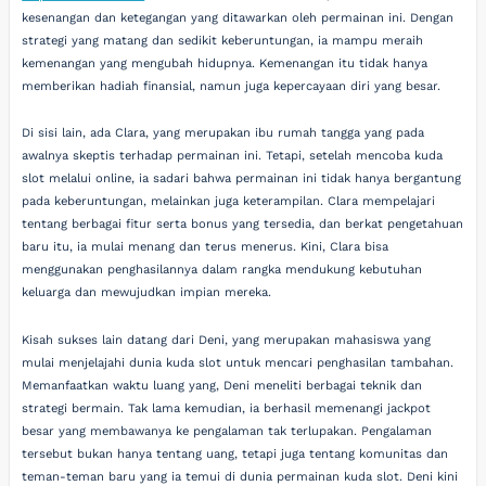
kesenangan dan ketegangan yang ditawarkan oleh permainan ini. Dengan
strategi yang matang dan sedikit keberuntungan, ia mampu meraih
kemenangan yang mengubah hidupnya. Kemenangan itu tidak hanya
memberikan hadiah finansial, namun juga kepercayaan diri yang besar.
Di sisi lain, ada Clara, yang merupakan ibu rumah tangga yang pada
awalnya skeptis terhadap permainan ini. Tetapi, setelah mencoba kuda
slot melalui online, ia sadari bahwa permainan ini tidak hanya bergantung
pada keberuntungan, melainkan juga keterampilan. Clara mempelajari
tentang berbagai fitur serta bonus yang tersedia, dan berkat pengetahuan
baru itu, ia mulai menang dan terus menerus. Kini, Clara bisa
menggunakan penghasilannya dalam rangka mendukung kebutuhan
keluarga dan mewujudkan impian mereka.
Kisah sukses lain datang dari Deni, yang merupakan mahasiswa yang
mulai menjelajahi dunia kuda slot untuk mencari penghasilan tambahan.
Memanfaatkan waktu luang yang, Deni meneliti berbagai teknik dan
strategi bermain. Tak lama kemudian, ia berhasil memenangi jackpot
besar yang membawanya ke pengalaman tak terlupakan. Pengalaman
tersebut bukan hanya tentang uang, tetapi juga tentang komunitas dan
teman-teman baru yang ia temui di dunia permainan kuda slot. Deni kini