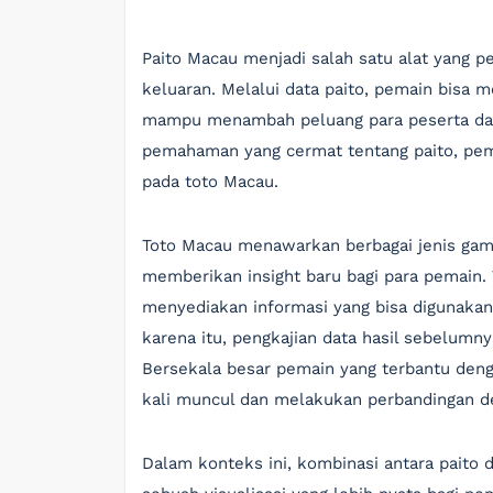
Paito Macau menjadi salah satu alat yang pe
keluaran. Melalui data paito, pemain bisa me
mampu menambah peluang para peserta dala
pemahaman yang cermat tentang paito, pe
pada toto Macau.
Toto Macau menawarkan berbagai jenis gam
memberikan insight baru bagi para pemain. 
menyediakan informasi yang bisa digunakan
karena itu, pengkajian data hasil sebelumny
Bersekala besar pemain yang terbantu deng
kali muncul dan melakukan perbandingan d
Dalam konteks ini, kombinasi antara paito 