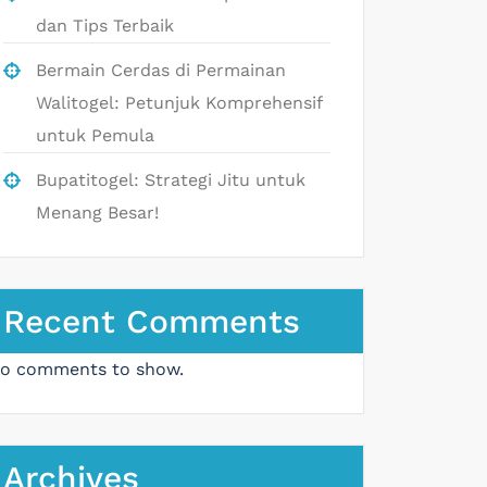
dan Tips Terbaik
Bermain Cerdas di Permainan
Walitogel: Petunjuk Komprehensif
untuk Pemula
Bupatitogel: Strategi Jitu untuk
Menang Besar!
Recent Comments
o comments to show.
Archives