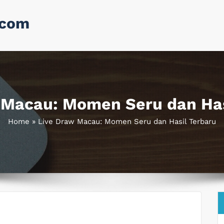
.com
 Macau: Momen Seru dan Has
Home
»
Live Draw Macau: Momen Seru dan Hasil Terbaru