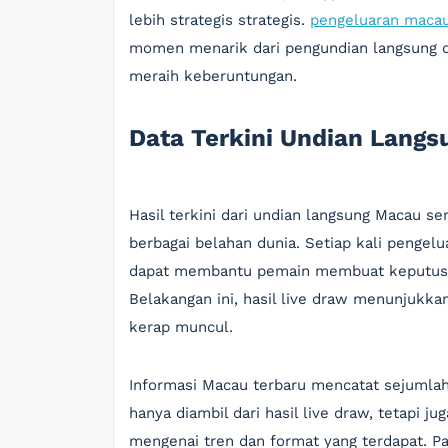
lebih strategis strategis.
pengeluaran maca
momen menarik dari pengundian langsung da
meraih keberuntungan.
Data Terkini Undian Lang
Hasil terkini dari undian langsung Macau sen
berbagai belahan dunia. Setiap kali pengeluar
dapat membantu pemain membuat keputusan
Belakangan ini, hasil live draw menunjukka
kerap muncul.
Informasi Macau terbaru mencatat sejumlah
hanya diambil dari hasil live draw, tetapi j
mengenai tren dan format yang terdapat. P