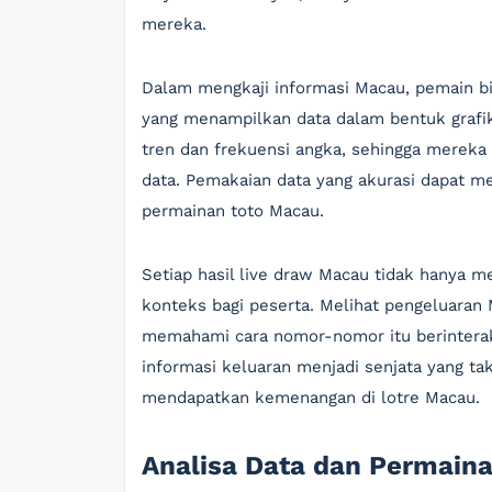
mereka.
Dalam mengkaji informasi Macau, pemain b
yang menampilkan data dalam bentuk grafik
tren dan frekuensi angka, sehingga mereka 
data. Pemakaian data yang akurasi dapat 
permainan toto Macau.
Setiap hasil live draw Macau tidak hanya 
konteks bagi peserta. Melihat pengeluaran
memahami cara nomor-nomor itu berinteraks
informasi keluaran menjadi senjata yang t
mendapatkan kemenangan di lotre Macau.
Analisa Data dan Permain