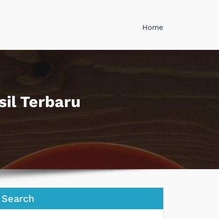
Home
il Terbaru
Search