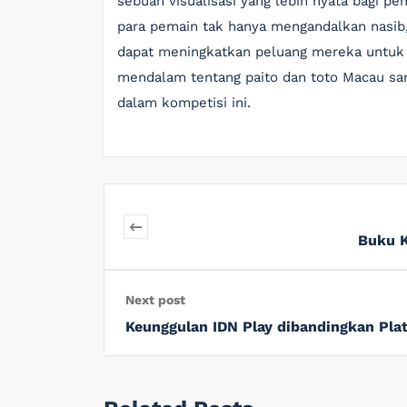
sebuah visualisasi yang lebih nyata bagi pe
para pemain tak hanya mengandalkan nasib, 
dapat meningkatkan peluang mereka untuk 
mendalam tentang paito dan toto Macau sang
dalam kompetisi ini.
Buku K
Next post
Keunggulan IDN Play dibandingkan Pla