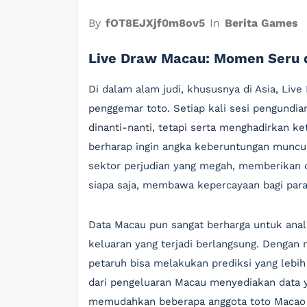
By
fOT8EJXjf0m8ov5
In
Berita Games
Live Draw Macau: Momen Seru d
Di dalam alam judi, khususnya di Asia, Liv
penggemar toto. Setiap kali sesi pengundi
dinanti-nanti, tetapi serta menghadirkan ke
berharap ingin angka keberuntungan muncul
sektor perjudian yang megah, memberikan o
siapa saja, membawa kepercayaan bagi par
Data Macau pun sangat berharga untuk anal
keluaran yang terjadi berlangsung. Dengan 
petaruh bisa melakukan prediksi yang lebih
dari pengeluaran Macau menyediakan data y
memudahkan beberapa anggota toto Macao 