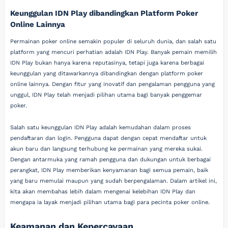
Keunggulan IDN Play dibandingkan Platform Poker
Online Lainnya
Permainan poker online semakin populer di seluruh dunia, dan salah satu
platform yang mencuri perhatian adalah IDN Play. Banyak pemain memilih
IDN Play bukan hanya karena reputasinya, tetapi juga karena berbagai
keunggulan yang ditawarkannya dibandingkan dengan platform poker
online lainnya. Dengan fitur yang inovatif dan pengalaman pengguna yang
unggul, IDN Play telah menjadi pilihan utama bagi banyak penggemar
poker.
Salah satu keunggulan IDN Play adalah kemudahan dalam proses
pendaftaran dan login. Pengguna dapat dengan cepat mendaftar untuk
akun baru dan langsung terhubung ke permainan yang mereka sukai.
Dengan antarmuka yang ramah pengguna dan dukungan untuk berbagai
perangkat, IDN Play memberikan kenyamanan bagi semua pemain, baik
yang baru memulai maupun yang sudah berpengalaman. Dalam artikel ini,
kita akan membahas lebih dalam mengenai kelebihan IDN Play dan
mengapa ia layak menjadi pilihan utama bagi para pecinta poker online.
Keamanan dan Kepercayaan