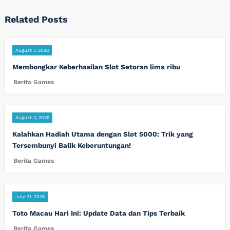
Related Posts
August 7, 2026
Membongkar Keberhasilan Slot Setoran lima ribu
Berita Games
August 3, 2026
Kalahkan Hadiah Utama dengan Slot 5000: Trik yang
Tersembunyi Balik Keberuntungan!
Berita Games
July 31, 2026
Toto Macau Hari Ini: Update Data dan Tips Terbaik
Berita Games