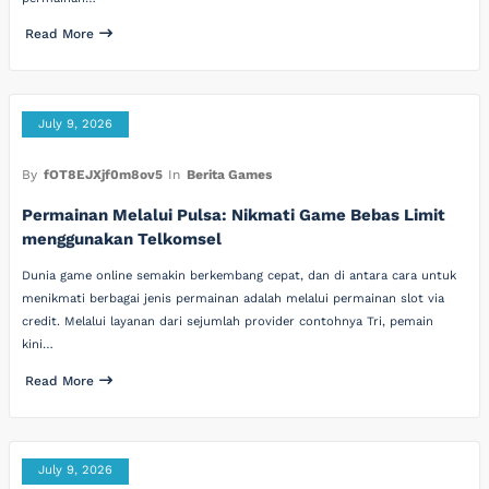
Read More
July 9, 2026
By
fOT8EJXjf0m8ov5
In
Berita Games
Permainan Melalui Pulsa: Nikmati Game Bebas Limit
menggunakan Telkomsel
Dunia game online semakin berkembang cepat, dan di antara cara untuk
menikmati berbagai jenis permainan adalah melalui permainan slot via
credit. Melalui layanan dari sejumlah provider contohnya Tri, pemain
kini…
Read More
July 9, 2026