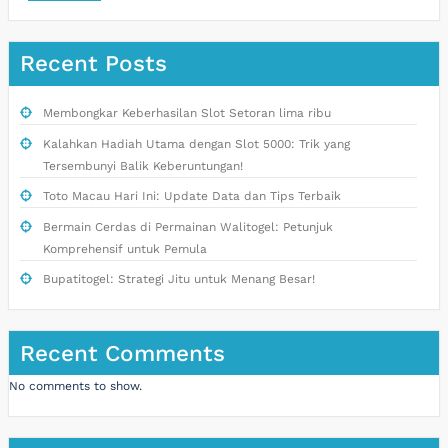
Recent Posts
Membongkar Keberhasilan Slot Setoran lima ribu
Kalahkan Hadiah Utama dengan Slot 5000: Trik yang
Tersembunyi Balik Keberuntungan!
Toto Macau Hari Ini: Update Data dan Tips Terbaik
Bermain Cerdas di Permainan Walitogel: Petunjuk
Komprehensif untuk Pemula
Bupatitogel: Strategi Jitu untuk Menang Besar!
Recent Comments
No comments to show.