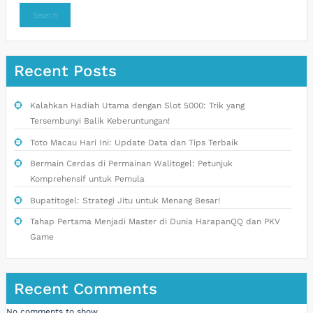
Search
Recent Posts
Kalahkan Hadiah Utama dengan Slot 5000: Trik yang
Tersembunyi Balik Keberuntungan!
Toto Macau Hari Ini: Update Data dan Tips Terbaik
Bermain Cerdas di Permainan Walitogel: Petunjuk
Komprehensif untuk Pemula
Bupatitogel: Strategi Jitu untuk Menang Besar!
Tahap Pertama Menjadi Master di Dunia HarapanQQ dan PKV
Game
Recent Comments
No comments to show.