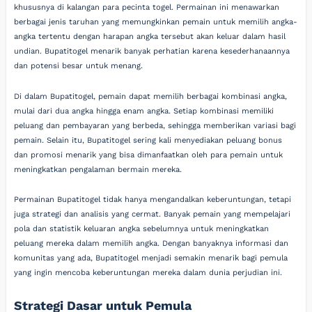
khususnya di kalangan para pecinta togel. Permainan ini menawarkan
berbagai jenis taruhan yang memungkinkan pemain untuk memilih angka-
angka tertentu dengan harapan angka tersebut akan keluar dalam hasil
undian. Bupatitogel menarik banyak perhatian karena kesederhanaannya
dan potensi besar untuk menang.
Di dalam Bupatitogel, pemain dapat memilih berbagai kombinasi angka,
mulai dari dua angka hingga enam angka. Setiap kombinasi memiliki
peluang dan pembayaran yang berbeda, sehingga memberikan variasi bagi
pemain. Selain itu, Bupatitogel sering kali menyediakan peluang bonus
dan promosi menarik yang bisa dimanfaatkan oleh para pemain untuk
meningkatkan pengalaman bermain mereka.
Permainan Bupatitogel tidak hanya mengandalkan keberuntungan, tetapi
juga strategi dan analisis yang cermat. Banyak pemain yang mempelajari
pola dan statistik keluaran angka sebelumnya untuk meningkatkan
peluang mereka dalam memilih angka. Dengan banyaknya informasi dan
komunitas yang ada, Bupatitogel menjadi semakin menarik bagi pemula
yang ingin mencoba keberuntungan mereka dalam dunia perjudian ini.
Strategi Dasar untuk Pemula