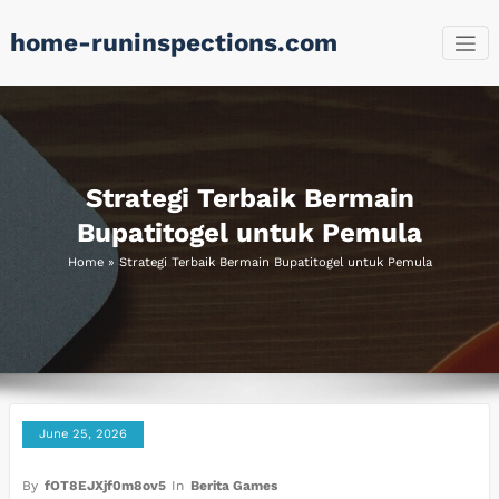
Skip
home-runinspections.com
to
content
Strategi Terbaik Bermain
Bupatitogel untuk Pemula
Home
»
Strategi Terbaik Bermain Bupatitogel untuk Pemula
June 25, 2026
By
fOT8EJXjf0m8ov5
In
Berita Games