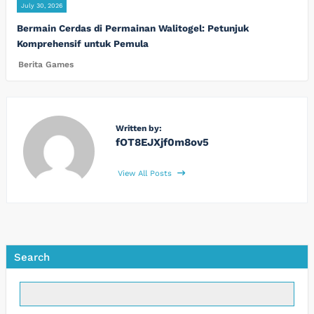
July 30, 2026
Bermain Cerdas di Permainan Walitogel: Petunjuk
Komprehensif untuk Pemula
Berita Games
Written by:
fOT8EJXjf0m8ov5
View All Posts
Search