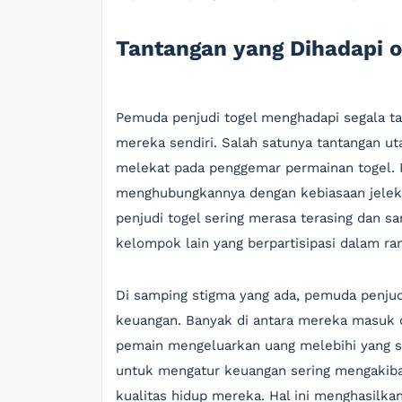
Tantangan yang Dihadapi 
Pemuda penjudi togel menghadapi segala ta
mereka sendiri. Salah satunya tantangan ut
melekat pada penggemar permainan togel. Pu
menghubungkannya dengan kebiasaan jelek se
penjudi togel sering merasa terasing dan sa
kelompok lain yang berpartisipasi dalam ran
Di samping stigma yang ada, pemuda penjud
keuangan. Banyak di antara mereka masuk 
pemain mengeluarkan uang melebihi yang 
untuk mengatur keuangan sering mengakib
kualitas hidup mereka. Hal ini menghasilka