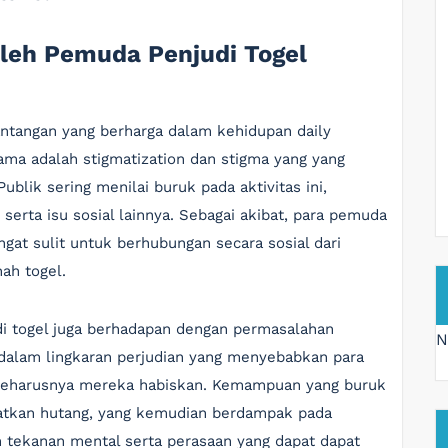
oleh Pemuda Penjudi Togel
ntangan yang berharga dalam kehidupan daily
ama adalah stigmatization dan stigma yang yang
blik sering menilai buruk pada aktivitas ini,
rta isu sosial lainnya. Sebagai akibat, para pemuda
ngat sulit untuk berhubungan secara sosial dari
ah togel.
i togel juga berhadapan dengan permasalahan
N
dalam lingkaran perjudian yang menyebabkan para
seharusnya mereka habiskan. Kemampuan yang buruk
atkan hutang, yang kemudian berdampak pada
n tekanan mental serta perasaan yang dapat dapat