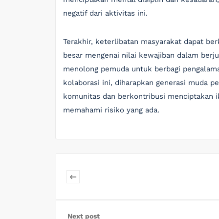
negatif dari aktivitas ini.
Terakhir, keterlibatan masyarakat dapat b
besar mengenai nilai kewajiban dalam berjud
menolong pemuda untuk berbagi pengalaman
kolaborasi ini, diharapkan generasi muda pe
komunitas dan berkontribusi menciptakan i
memahami risiko yang ada.
Next post