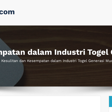
.com
patan dalam Industri Togel
»
Kesulitan dan Kesempatan dalam Industri Togel Generasi Mu