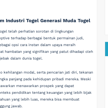
m Industri Togel Generasi Muda Togel
gel telah perhatian sorotan di lingkungan
tive terhadap berbagai bentuk permainan judi,
sebagai opsi cara instan dalam upaya meraih
pat hambatan yang signifikan yang patut dihadapi oleh
ebak dalam dunia togel.
 kehilangan modal, serta pencarian jati diri, tekanan
jangka panjang pada kehidupan pribadi mereka. Meski
enawarkan menawarkan prospek yang dapat
nteks pendidikan tentang keuangan yang lebih bijak
tahuan yang lebih luas, mereka bisa membuat
nggung jawab.