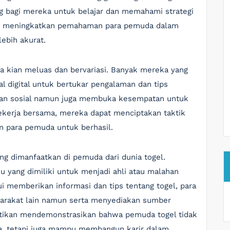
g bagi mereka untuk belajar dan memahami strategi
pat meningkatkan pemahaman para pemuda dalam
ebih akurat.
ga kian meluas dan bervariasi. Banyak mereka yang
l digital untuk bertukar pengalaman dan tips
alan sosial namun juga membuka kesempatan untuk
 bekerja bersama, mereka dapat menciptakan taktik
n para pemuda untuk berhasil.
ng dimanfaatkan di pemuda dari dunia togel.
 yang dimiliki untuk menjadi ahli atau malahan
i memberikan informasi dan tips tentang togel, para
rakat lain namun serta menyediakan sumber
tikan mendemonstrasikan bahwa pemuda togel tidak
, tetapi juga mampu membangun karir dalam