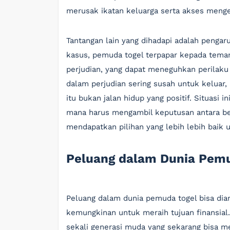
merusak ikatan keluarga serta akses menge
Tantangan lain yang dihadapi adalah pengaru
kasus, pemuda togel terpapar kepada teman-
perjudian, yang dapat meneguhkan perilaku
dalam perjudian sering susah untuk keluar
itu bukan jalan hidup yang positif. Situasi
mana harus mengambil keputusan antara be
mendapatkan pilihan yang lebih lebih baik
Peluang dalam Dunia Pemu
Peluang dalam dunia pemuda togel bisa di
kemungkinan untuk meraih tujuan finansia
sekali generasi muda yang sekarang bisa m