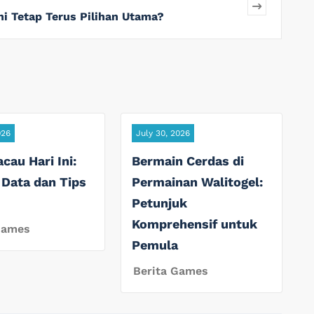
i Tetap Terus Pilihan Utama?
026
July 30, 2026
cau Hari Ini:
Bermain Cerdas di
 Data dan Tips
Permainan Walitogel:
Petunjuk
Komprehensif untuk
Games
Pemula
Berita Games