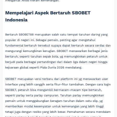
mengantar Anda meraih kemenangan.
Mempelajari Aspek Bertaruh SBOBET
Indonesia
Bertaruh SBOBET88 merupakan salah satu tempat taruhan daring yang
populer di negeri ini. Sebagai pemain, penting agar mengetahui
fundamental bertaruh tersebut supaya dapat bertaruh secara cerdas dan
mengurangi kemungkinan kerugian. SBOBET menawarkan berbagai jenis
bertaruh, seperti taruhan sepak bola, yg memungkinkan petaruh untuk
berjudi pada berbagai pertandingan dari dalam liga dalam negeri hingga
kejuaraan global seperti Piala Dunia 2026 mendatang.
SBOBET merupakan versi terbaru dari platform ini yg menawarkan user
interface yang lebih canggih serta fitur-fitur tambahan. Dengan cara login
SBOBET, petaruh bisa mengambil bermacam-macam tipe bertaruh,
seperti parlay serta parlay campuran. Taruhan parlay memungkinkan
pemain untuk menggabungkan beragam taruhan dalam satu slip, yg
memberikan modal kesempatan untuk kemenangan yang lebih tinggi
tetapi juga dengan resiko yang lebih besar. Pemahaman secara mendalam