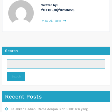
Written by:
fOT8EJXjf0m8ov5
View All Posts
Search
Search
Recent Posts
Kalahkan Hadiah Utama dengan Slot 5000: Trik yang