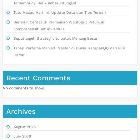
Tersembunyi Balik Keberuntungan!
Toto Macau Hari Ini: Update Data dan Tips Terbaik
Bermain Cerdas di Permainan Walitogel: Petunjuk
Komprehensif untuk Pemula
Bupatitogel: Strategi Jitu untuk Menang Besar!
Tahap Pertama Menjadi Master di Dunia HarapanQQ dan PKV
Game
Recent Comments
No comments to show.
Archives
August 2026
July 2026