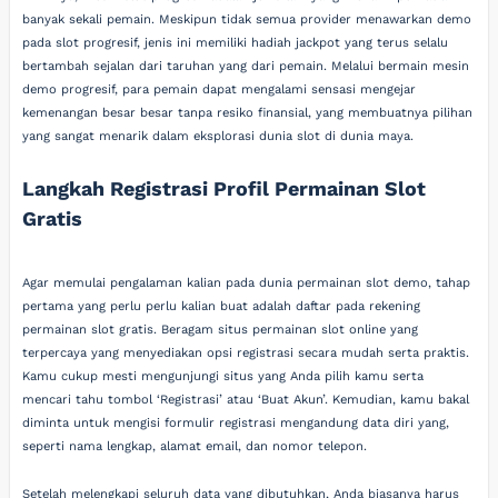
banyak sekali pemain. Meskipun tidak semua provider menawarkan demo
pada slot progresif, jenis ini memiliki hadiah jackpot yang terus selalu
bertambah sejalan dari taruhan yang dari pemain. Melalui bermain mesin
demo progresif, para pemain dapat mengalami sensasi mengejar
kemenangan besar besar tanpa resiko finansial, yang membuatnya pilihan
yang sangat menarik dalam eksplorasi dunia slot di dunia maya.
Langkah Registrasi Profil Permainan Slot
Gratis
Agar memulai pengalaman kalian pada dunia permainan slot demo, tahap
pertama yang perlu perlu kalian buat adalah daftar pada rekening
permainan slot gratis. Beragam situs permainan slot online yang
terpercaya yang menyediakan opsi registrasi secara mudah serta praktis.
Kamu cukup mesti mengunjungi situs yang Anda pilih kamu serta
mencari tahu tombol ‘Registrasi’ atau ‘Buat Akun’. Kemudian, kamu bakal
diminta untuk mengisi formulir registrasi mengandung data diri yang,
seperti nama lengkap, alamat email, dan nomor telepon.
Setelah melengkapi seluruh data yang dibutuhkan, Anda biasanya harus