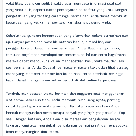
volatilitas. Luangkan sedikit waktu agar membaca informasi soal slot
yang Anda pilih, seperti daftar pembayaran serta fitur yang unik. Dengan
pengetahuan yang tentang cara fungsi permainan, Anda dapat membuat
keputusan yang ketika mempertaruhkan akun slot demo Anda.
Selanjutnya, gunakan kemampuan yang ditawarkan dalam permainan slot
uji. Banyak permainan memiliki putaran bonus, simbol liar, dan
pengganda yang dapat memperbesar hasil Anda. Saat menggunakan,
temukan bagaimana mendapatkan kemampuan ini dan serta bagaimana
mereka dapat mendukung kalian mendapatkan hasil maksimal dari sesi
sesi permainan Anda. Cobalah bermacam-macam taktik dan lihat strategi
mana yang memberi memberikan kalian hasil terbaik terbaik, sehingga
kalian dapat menggunakan ketika berjudi di slot online terpercaya.
Terakhir, atur batasan waktu bermain dan anggaran saat menggunakan
slot demo. Meskipun tidak perlu membutuhkan uang nyata, penting
untuk tetap tegas sementara berjudi. Tentukan seberapa lama Anda
hendak menggunakan serta berapa banyak yang ingin yang pakai di tiap
sesi. Dengan batasan, Anda akan bisa merasakan pengalaman secara
tekanan, yang akan mengubah pengalaman permainan Anda menyebabkan
lebih menyenangkan dan relaks.