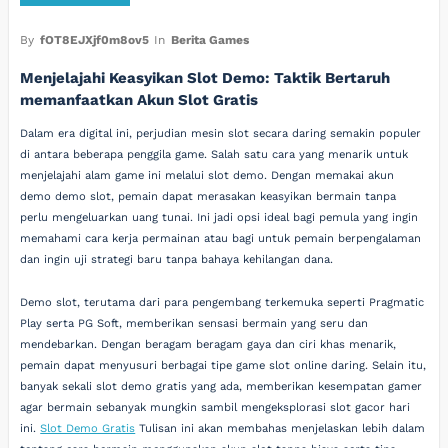
By
fOT8EJXjf0m8ov5
In
Berita Games
Menjelajahi Keasyikan Slot Demo: Taktik Bertaruh
memanfaatkan Akun Slot Gratis
Dalam era digital ini, perjudian mesin slot secara daring semakin populer
di antara beberapa penggila game. Salah satu cara yang menarik untuk
menjelajahi alam game ini melalui slot demo. Dengan memakai akun
demo demo slot, pemain dapat merasakan keasyikan bermain tanpa
perlu mengeluarkan uang tunai. Ini jadi opsi ideal bagi pemula yang ingin
memahami cara kerja permainan atau bagi untuk pemain berpengalaman
dan ingin uji strategi baru tanpa bahaya kehilangan dana.
Demo slot, terutama dari para pengembang terkemuka seperti Pragmatic
Play serta PG Soft, memberikan sensasi bermain yang seru dan
mendebarkan. Dengan beragam beragam gaya dan ciri khas menarik,
pemain dapat menyusuri berbagai tipe game slot online daring. Selain itu,
banyak sekali slot demo gratis yang ada, memberikan kesempatan gamer
agar bermain sebanyak mungkin sambil mengeksplorasi slot gacor hari
ini.
Slot Demo Gratis
Tulisan ini akan membahas menjelaskan lebih dalam