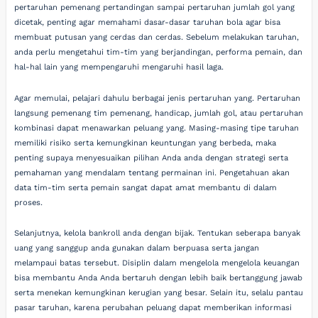
pertaruhan pemenang pertandingan sampai pertaruhan jumlah gol yang
dicetak, penting agar memahami dasar-dasar taruhan bola agar bisa
membuat putusan yang cerdas dan cerdas. Sebelum melakukan taruhan,
anda perlu mengetahui tim-tim yang berjandingan, performa pemain, dan
hal-hal lain yang mempengaruhi mengaruhi hasil laga.
Agar memulai, pelajari dahulu berbagai jenis pertaruhan yang. Pertaruhan
langsung pemenang tim pemenang, handicap, jumlah gol, atau pertaruhan
kombinasi dapat menawarkan peluang yang. Masing-masing tipe taruhan
memiliki risiko serta kemungkinan keuntungan yang berbeda, maka
penting supaya menyesuaikan pilihan Anda anda dengan strategi serta
pemahaman yang mendalam tentang permainan ini. Pengetahuan akan
data tim-tim serta pemain sangat dapat amat membantu di dalam
proses.
Selanjutnya, kelola bankroll anda dengan bijak. Tentukan seberapa banyak
uang yang sanggup anda gunakan dalam berpuasa serta jangan
melampaui batas tersebut. Disiplin dalam mengelola mengelola keuangan
bisa membantu Anda Anda bertaruh dengan lebih baik bertanggung jawab
serta menekan kemungkinan kerugian yang besar. Selain itu, selalu pantau
pasar taruhan, karena perubahan peluang dapat memberikan informasi