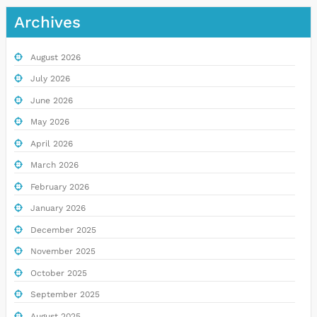
Archives
August 2026
July 2026
June 2026
May 2026
April 2026
March 2026
February 2026
January 2026
December 2025
November 2025
October 2025
September 2025
August 2025