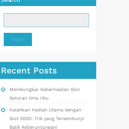
Search
Recent Posts
Membongkar Keberhasilan Slot
Setoran lima ribu
Kalahkan Hadiah Utama dengan
Slot 5000: Trik yang Tersembunyi
Balik Keberuntungan!