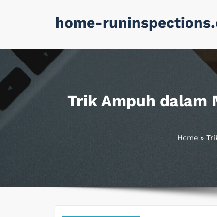
Skip
home-runinspections
to
content
Trik Ampuh dalam 
Home
»
Tr