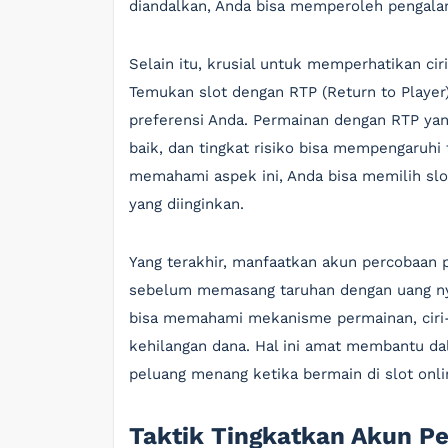
diandalkan, Anda bisa memperoleh pengal
Selain itu, krusial untuk memperhatikan cir
Temukan slot dengan RTP (Return to Player)
preferensi Anda. Permainan dengan RTP ya
baik, dan tingkat risiko bisa mempengaruh
memahami aspek ini, Anda bisa memilih sl
yang diinginkan.
Yang terakhir, manfaatkan akun percobaan
sebelum memasang taruhan dengan uang ny
bisa memahami mekanisme permainan, ciri-c
kehilangan dana. Hal ini amat membantu d
peluang menang ketika bermain di slot onli
Taktik Tingkatkan Akun Pe