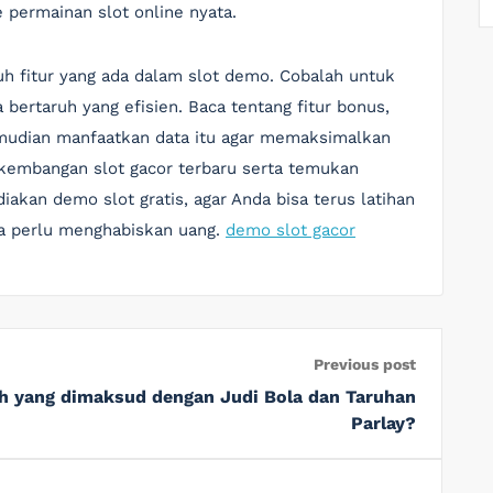
 permainan slot online nyata.
h fitur yang ada dalam slot demo. Cobalah untuk
bertaruh yang efisien. Baca tentang fitur bonus,
emudian manfaatkan data itu agar memaksimalkan
rkembangan slot gacor terbaru serta temukan
akan demo slot gratis, agar Anda bisa terus latihan
a perlu menghabiskan uang.
demo slot gacor
Previous post
ih yang dimaksud dengan Judi Bola dan Taruhan
Parlay?