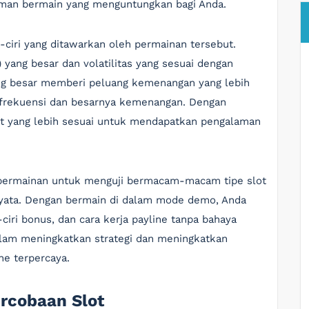
aman bermain yang menguntungkan bagi Anda.
i-ciri yang ditawarkan oleh permainan tersebut.
 yang besar dan volatilitas yang sesuai dengan
ng besar memberi peluang kemenangan yang lebih
i frekuensi dan besarnya kemenangan. Dengan
ot yang lebih sesuai untuk mendapatkan pengalaman
 permainan untuk menguji bermacam-macam tipe slot
ata. Dengan bermain di dalam mode demo, Anda
iri bonus, dan cara kerja payline tanpa bahaya
alam meningkatkan strategi dan meningkatkan
ne terpercaya.
rcobaan Slot