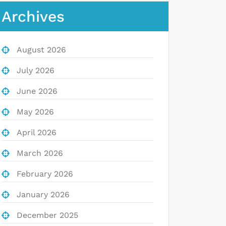
Archives
August 2026
July 2026
June 2026
May 2026
April 2026
March 2026
February 2026
January 2026
December 2025