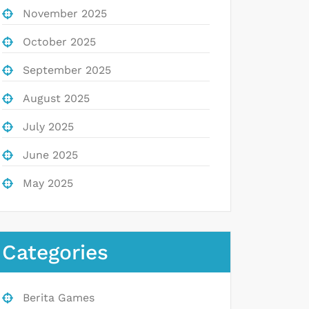
November 2025
October 2025
September 2025
August 2025
July 2025
June 2025
May 2025
Categories
Berita Games