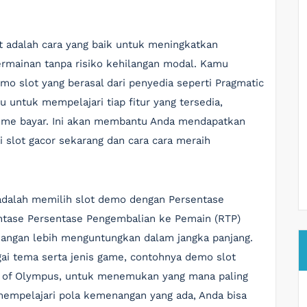
 adalah cara yang baik untuk meningkatkan
rmainan tanpa risiko kehilangan modal. Kamu
mo slot yang berasal dari penyedia seperti Pragmatic
untuk mempelajari tiap fitur yang tersedia,
nisme bayar. Ini akan membantu Anda mendapatkan
lot gacor sekarang dan cara cara meraih
 adalah memilih slot demo dengan Persentase
entase Persentase Pengembalian ke Pemain (RTP)
angan lebih menguntungkan dalam jangka panjang.
ai tema serta jenis game, contohnya demo slot
s of Olympus, untuk menemukan yang mana paling
mempelajari pola kemenangan yang ada, Anda bisa