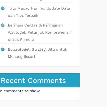
Toto Macau Hari Ini: Update Data
dan Tips Terbaik
Bermain Cerdas di Permainan
Walitogel: Petunjuk Komprehensif
untuk Pemula
Bupatitogel: Strategi Jitu untuk
Menang Besar!
Recent Comments
o comments to show.