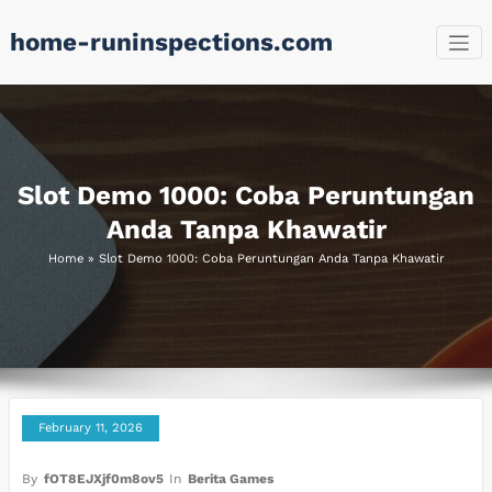
Skip
home-runinspections.com
to
content
Slot Demo 1000: Coba Peruntungan
Anda Tanpa Khawatir
Home
»
Slot Demo 1000: Coba Peruntungan Anda Tanpa Khawatir
February 11, 2026
By
fOT8EJXjf0m8ov5
In
Berita Games