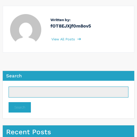
Written by:
fOT8EJXjf0m8ov5
View All Posts
Search
Search
Recent Posts