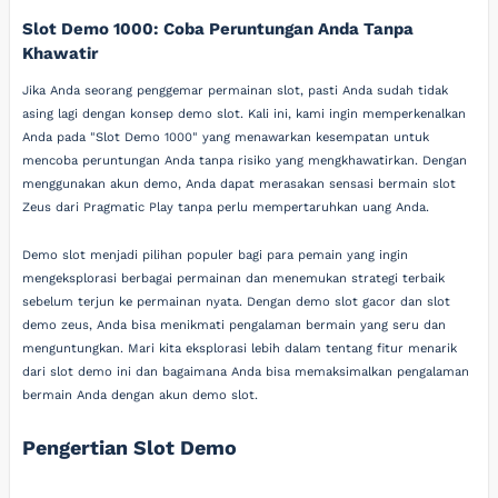
Slot Demo 1000: Coba Peruntungan Anda Tanpa
Khawatir
Jika Anda seorang penggemar permainan slot, pasti Anda sudah tidak
asing lagi dengan konsep demo slot. Kali ini, kami ingin memperkenalkan
Anda pada "Slot Demo 1000" yang menawarkan kesempatan untuk
mencoba peruntungan Anda tanpa risiko yang mengkhawatirkan. Dengan
menggunakan akun demo, Anda dapat merasakan sensasi bermain slot
Zeus dari Pragmatic Play tanpa perlu mempertaruhkan uang Anda.
Demo slot menjadi pilihan populer bagi para pemain yang ingin
mengeksplorasi berbagai permainan dan menemukan strategi terbaik
sebelum terjun ke permainan nyata. Dengan demo slot gacor dan slot
demo zeus, Anda bisa menikmati pengalaman bermain yang seru dan
menguntungkan. Mari kita eksplorasi lebih dalam tentang fitur menarik
dari slot demo ini dan bagaimana Anda bisa memaksimalkan pengalaman
bermain Anda dengan akun demo slot.
Pengertian Slot Demo