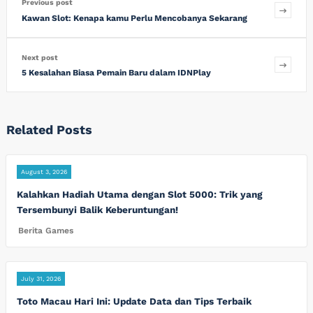
Previous post
Kawan Slot: Kenapa kamu Perlu Mencobanya Sekarang
Next post
5 Kesalahan Biasa Pemain Baru dalam IDNPlay
Related Posts
August 3, 2026
Kalahkan Hadiah Utama dengan Slot 5000: Trik yang
Tersembunyi Balik Keberuntungan!
Berita Games
July 31, 2026
Toto Macau Hari Ini: Update Data dan Tips Terbaik