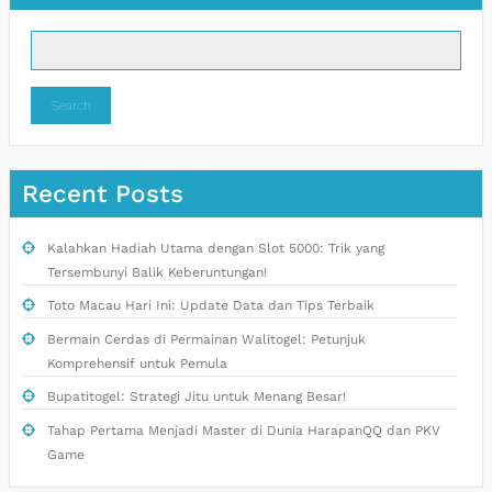
Search
Recent Posts
Kalahkan Hadiah Utama dengan Slot 5000: Trik yang
Tersembunyi Balik Keberuntungan!
Toto Macau Hari Ini: Update Data dan Tips Terbaik
Bermain Cerdas di Permainan Walitogel: Petunjuk
Komprehensif untuk Pemula
Bupatitogel: Strategi Jitu untuk Menang Besar!
Tahap Pertama Menjadi Master di Dunia HarapanQQ dan PKV
Game