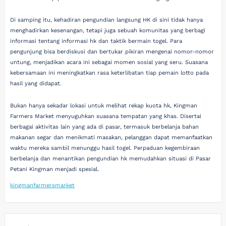
Di samping itu, kehadiran pengundian langsung HK di sini tidak hanya
menghadirkan kesenangan, tetapi juga sebuah komunitas yang berbagi
informasi tentang informasi hk dan taktik bermain togel. Para
pengunjung bisa berdiskusi dan bertukar pikiran mengenai nomor-nomor
untung, menjadikan acara ini sebagai momen sosial yang seru. Suasana
kebersamaan ini meningkatkan rasa keterlibatan tiap pemain lotto pada
hasil yang didapat.
Bukan hanya sekadar lokasi untuk melihat rekap kuota hk, Kingman
Farmers Market menyuguhkan suasana tempatan yang khas. Disertai
berbagai aktivitas lain yang ada di pasar, termasuk berbelanja bahan
makanan segar dan menikmati masakan, pelanggan dapat memanfaatkan
waktu mereka sambil menunggu hasil togel. Perpaduan kegembiraan
berbelanja dan menantikan pengundian hk memudahkan situasi di Pasar
Petani Kingman menjadi spesial.
kingmanfarmersmarket