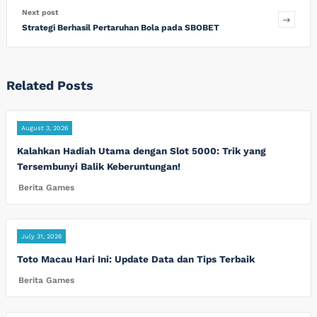
Next post
Strategi Berhasil Pertaruhan Bola pada SBOBET
Related Posts
August 3, 2026
Kalahkan Hadiah Utama dengan Slot 5000: Trik yang
Tersembunyi Balik Keberuntungan!
Berita Games
July 31, 2026
Toto Macau Hari Ini: Update Data dan Tips Terbaik
Berita Games