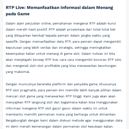
RTP Live: Memanfaatkan Informasi dalam Menang
pada Game
Dalam alam perjudian online, pemahaman mengenai RTP adalah kunci
dalam meraih hasil positif. RTP adalah prosentase dari total total bet
yang dibayarkan kembali kepada pemain dalam jangka waktu yang
spesifik. Dengan memanfaatkan data RTP, para pemain dapat mengambil
keputusan yang lebih cerdas dan strategis, sehingga meningkatkan
kesempatan kalian untuk menang di game slot. Dalam tulisan ini kita
akan menjelajahi konsep RTP live, cara cara mengambil bocoran RTP slot,
dan mengenali slot-slot profitable yang bisa menawarkan keuntungan
yang maksimal.
Dengan munculnya beraneka platform dan penyedia game, khususnya
RTP slot pragmatik, para pemain kini memiliki lebih banyak pilihan dalam
mencari slot game yang menawarkan RTP tinggi. Kami juga akan akan
menyajikan RTP langsung slot dan bagaimana kalian bisa menggunakan
informasi mengenai RTP slot gacor gacor dalam waktu ini untuk
membantu memilih permainan mana yang berharga untuk dimainkan.
Bergabunglah dengan kami dalam diskusi metode agar menggunakan data
ini demi meraih kemenangan dalam permainan slot kesukaan kalian.