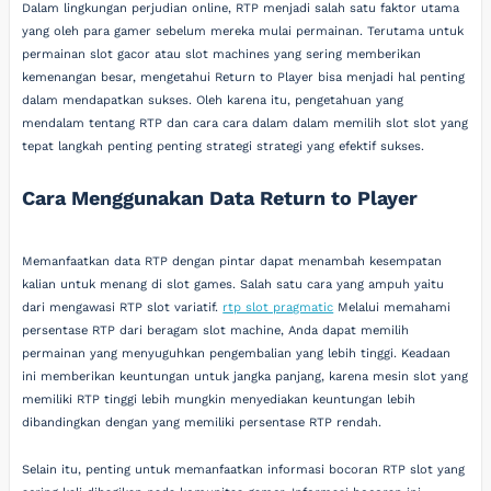
Dalam lingkungan perjudian online, RTP menjadi salah satu faktor utama
yang oleh para gamer sebelum mereka mulai permainan. Terutama untuk
permainan slot gacor atau slot machines yang sering memberikan
kemenangan besar, mengetahui Return to Player bisa menjadi hal penting
dalam mendapatkan sukses. Oleh karena itu, pengetahuan yang
mendalam tentang RTP dan cara cara dalam dalam memilih slot slot yang
tepat langkah penting penting strategi strategi yang efektif sukses.
Cara Menggunakan Data Return to Player
Memanfaatkan data RTP dengan pintar dapat menambah kesempatan
kalian untuk menang di slot games. Salah satu cara yang ampuh yaitu
dari mengawasi RTP slot variatif.
rtp slot pragmatic
Melalui memahami
persentase RTP dari beragam slot machine, Anda dapat memilih
permainan yang menyuguhkan pengembalian yang lebih tinggi. Keadaan
ini memberikan keuntungan untuk jangka panjang, karena mesin slot yang
memiliki RTP tinggi lebih mungkin menyediakan keuntungan lebih
dibandingkan dengan yang memiliki persentase RTP rendah.
Selain itu, penting untuk memanfaatkan informasi bocoran RTP slot yang