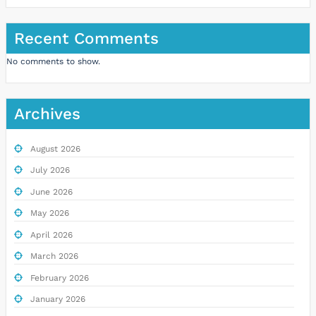
Recent Comments
No comments to show.
Archives
August 2026
July 2026
June 2026
May 2026
April 2026
March 2026
February 2026
January 2026