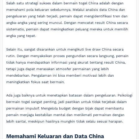
Salah satu strategi sukses dalam bermain togel China adalah dengan
memahami pola keluaran sebelumnya. Melalui analisis data China dan
pengeluaran yang telah terjadi, pemain dapat mengidentifikasi tren dan
angka-angka yang sering muncul. Dengan mencatat result China secara
sistematis, pemain dapat meningkatkan peluang mereka untuk memilih
angka yang tepat.
Selain itu, sangat disarankan untuk mengikuti live draw China secara
rutin. Dengan menyaksikan proses pengundian secara langsung, pemain
tidak hanya mendapatkan informasi yang akurat tentang result China,
tetapi juga dapat merasakan atmosfer permainan yang lebih
mendebarkan. Pengalaman ini bisa memberi motivasi lebih dan
meningkatkan fokus saat bermain.
Ada juga baiknya untuk menetapkan batasan dalam pengeluaran. Psikologi
bermain togel sangat penting, jadi pastikan untuk tidak terjebak dalam
permainan impulsif. Mengelola budget dengan bijak dapat membantu
pemain menjaga kestabilan mental dan menikmati permainan dengan
lebih santai, meskipun hasilnya mungkin tidak selalu sesuai harapan.
Memahami Keluaran dan Data China