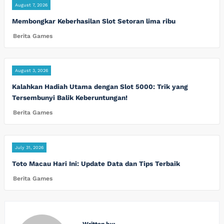
August 7, 2026
Membongkar Keberhasilan Slot Setoran lima ribu
Berita Games
August 3, 2026
Kalahkan Hadiah Utama dengan Slot 5000: Trik yang
Tersembunyi Balik Keberuntungan!
Berita Games
July 31, 2026
Toto Macau Hari Ini: Update Data dan Tips Terbaik
Berita Games
Written by: