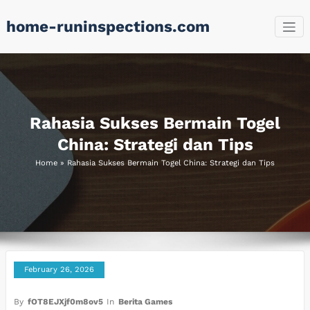
Skip
home-runinspections.com
to
content
Rahasia Sukses Bermain Togel
China: Strategi dan Tips
Home
»
Rahasia Sukses Bermain Togel China: Strategi dan Tips
February 26, 2026
By
fOT8EJXjf0m8ov5
In
Berita Games