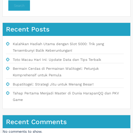
Search
Recent Posts
Kalahkan Hadiah Utama dengan Slot 5000: Trik yang
Tersembunyi Balik Keberuntungan!
Toto Macau Hari Ini: Update Data dan Tips Terbaik
Bermain Cerdas di Permainan Walitogel: Petunjuk
Komprehensif untuk Pemula
Bupatitogel: Strategi Jitu untuk Menang Besar!
Tahap Pertama Menjadi Master di Dunia HarapanQQ dan PKV
Game
Recent Comments
No comments to show.