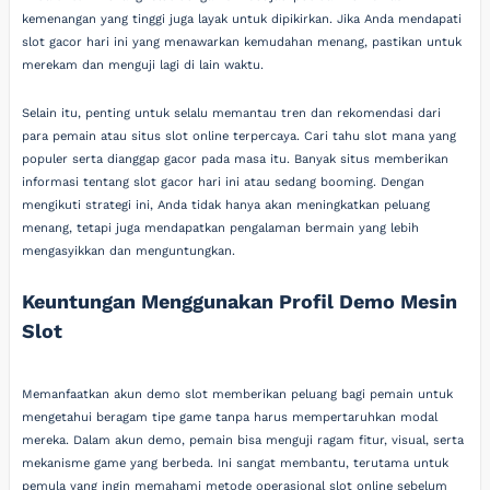
kemenangan yang tinggi juga layak untuk dipikirkan. Jika Anda mendapati
slot gacor hari ini yang menawarkan kemudahan menang, pastikan untuk
merekam dan menguji lagi di lain waktu.
Selain itu, penting untuk selalu memantau tren dan rekomendasi dari
para pemain atau situs slot online terpercaya. Cari tahu slot mana yang
populer serta dianggap gacor pada masa itu. Banyak situs memberikan
informasi tentang slot gacor hari ini atau sedang booming. Dengan
mengikuti strategi ini, Anda tidak hanya akan meningkatkan peluang
menang, tetapi juga mendapatkan pengalaman bermain yang lebih
mengasyikkan dan menguntungkan.
Keuntungan Menggunakan Profil Demo Mesin
Slot
Memanfaatkan akun demo slot memberikan peluang bagi pemain untuk
mengetahui beragam tipe game tanpa harus mempertaruhkan modal
mereka. Dalam akun demo, pemain bisa menguji ragam fitur, visual, serta
mekanisme game yang berbeda. Ini sangat membantu, terutama untuk
pemula yang ingin memahami metode operasional slot online sebelum