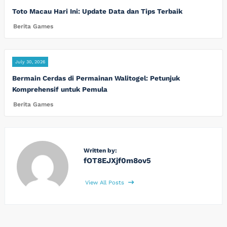
Toto Macau Hari Ini: Update Data dan Tips Terbaik
Berita Games
July 30, 2026
Bermain Cerdas di Permainan Walitogel: Petunjuk
Komprehensif untuk Pemula
Berita Games
Written by:
fOT8EJXjf0m8ov5
View All Posts