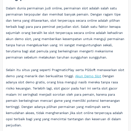
Dalam dunia permainan judi online, permainan slot adalah salah satu
permainan terpopuler dan memikat banyak pemain. Dengan ragam tipe
dan tema yang ditawarkan, slot terpercaya secara online adalah pilihan
terbaik bagi para para peminat perjudian slot. Salah satu faktor kenapa
sejumlah orang beralih ke slot terpercaya secara online adalah kehadiran
akun demo slot, yang memberikan kesempatan untuk menguji permainan
tanpa harus mengeluarkan uang. Ini sangat menguntungkan sekali,
terutama bagi alat pemula yang berkeinginan mengerti mekanisme
permainan sebelum melakukan taruhan sungguhan sungguhan.
Selain itu situs yang seperti PragmaticPlay serta PGSoft menawarkan slot
demo yang menarik dan berkualitas tinggi.
Akun Demo Slot
Dengan
adanya slot demo gratis, orang bisa menguji nasib mereka tanpa rasa
risiko keuangan. Terlebih lagi, slot gacor pada hari ini serta slot gacor
malam ini seringkali menjadi sorotan oleh para pemain, karena para
pemain berkeinginan mencari game yang memiliki potensi kemenangan
tertinggi. Dengan adanya pilihan permainan yang melimpah serta
kemudahan akses, tidak mengherankan jika slot online terpercaya adalah
opsi terbaik bagi yang yang mencintai tantangan dan keseruan di dalam
perjudian.