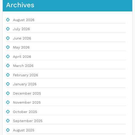
Archives
August 2026
July 2026
June 2026
May 2026
April 2026
March 2026
February 2026
January 2026
December 2025
November 2025
October 2025
September 2025
August 2025