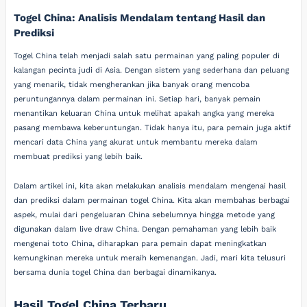
Togel China: Analisis Mendalam tentang Hasil dan
Prediksi
Togel China telah menjadi salah satu permainan yang paling populer di
kalangan pecinta judi di Asia. Dengan sistem yang sederhana dan peluang
yang menarik, tidak mengherankan jika banyak orang mencoba
peruntungannya dalam permainan ini. Setiap hari, banyak pemain
menantikan keluaran China untuk melihat apakah angka yang mereka
pasang membawa keberuntungan. Tidak hanya itu, para pemain juga aktif
mencari data China yang akurat untuk membantu mereka dalam
membuat prediksi yang lebih baik.
Dalam artikel ini, kita akan melakukan analisis mendalam mengenai hasil
dan prediksi dalam permainan togel China. Kita akan membahas berbagai
aspek, mulai dari pengeluaran China sebelumnya hingga metode yang
digunakan dalam live draw China. Dengan pemahaman yang lebih baik
mengenai toto China, diharapkan para pemain dapat meningkatkan
kemungkinan mereka untuk meraih kemenangan. Jadi, mari kita telusuri
bersama dunia togel China dan berbagai dinamikanya.
Hasil Togel China Terbaru