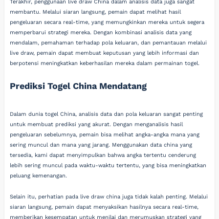
Terakhir, penggunaan live draw China dalam analisis data juga sangat
membantu. Melalui siaran langsung, pemain dapat melihat hasil
pengeluaran secara real-time, yang memungkinkan mereka untuk segera
memperbarui strategi mereka. Dengan kombinasi analisis data yang
mendalam, pemahaman terhadap pola keluaran, dan pemantauan melalui
live draw, pemain dapat membuat keputusan yang lebih informasi dan
berpotensi meningkatkan keberhasilan mereka dalam permainan togel.
Prediksi Togel China Mendatang
Dalam dunia togel China, analisis data dan pola keluaran sangat penting
untuk membuat prediksi yang akurat. Dengan menganalisis hasil
pengeluaran sebelumnya, pemain bisa melihat angka-angka mana yang
sering muncul dan mana yang jarang. Menggunakan data china yang
tersedia, kami dapat menyimpulkan bahwa angka tertentu cenderung
lebih sering muncul pada waktu-waktu tertentu, yang bisa meningkatkan
peluang kemenangan.
Selain itu, perhatian pada live draw china juga tidak kalah penting. Melalui
siaran langsung, pemain dapat menyaksikan hasilnya secara real-time,
memberikan kesempatan untuk menilai dan merumuskan strategi yang