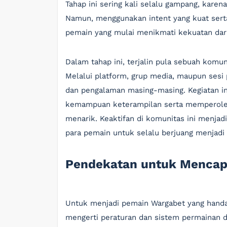
Tahap ini sering kali selalu gampang, karen
Namun, menggunakan intent yang kuat serta 
pemain yang mulai menikmati kekuatan dar
Dalam tahap ini, terjalin pula sebuah komu
Melalui platform, grup media, maupun sesi 
dan pengalaman masing-masing. Kegiatan i
kemampuan keterampilan serta memperoleh
menarik. Keaktifan di komunitas ini menja
para pemain untuk selalu berjuang menjadi l
Pendekatan untuk Mencapa
Untuk menjadi pemain Wargabet yang handal,
mengerti peraturan dan sistem permainan