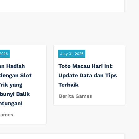
 2026
July 31, 2026
an Hadiah
Toto Macau Hari Ini:
dengan Slot
Update Data dan Tips
rik yang
Terbaik
bunyi Balik
Berita Games
ntungan!
Games