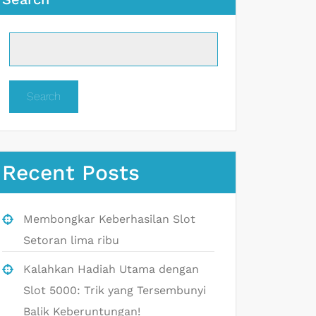
Search
Recent Posts
Membongkar Keberhasilan Slot
Setoran lima ribu
Kalahkan Hadiah Utama dengan
Slot 5000: Trik yang Tersembunyi
Balik Keberuntungan!