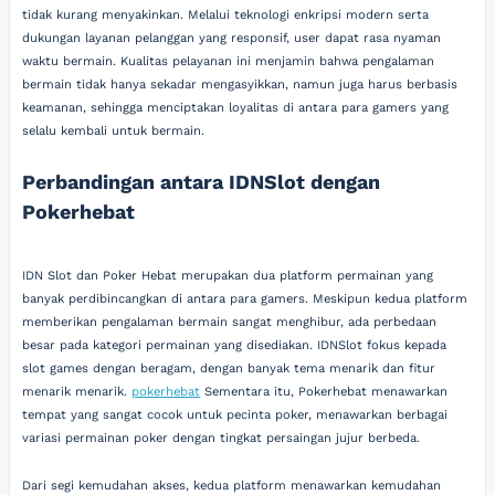
tidak kurang menyakinkan. Melalui teknologi enkripsi modern serta
dukungan layanan pelanggan yang responsif, user dapat rasa nyaman
waktu bermain. Kualitas pelayanan ini menjamin bahwa pengalaman
bermain tidak hanya sekadar mengasyikkan, namun juga harus berbasis
keamanan, sehingga menciptakan loyalitas di antara para gamers yang
selalu kembali untuk bermain.
Perbandingan antara IDNSlot dengan
Pokerhebat
IDN Slot dan Poker Hebat merupakan dua platform permainan yang
banyak perdibincangkan di antara para gamers. Meskipun kedua platform
memberikan pengalaman bermain sangat menghibur, ada perbedaan
besar pada kategori permainan yang disediakan. IDNSlot fokus kepada
slot games dengan beragam, dengan banyak tema menarik dan fitur
menarik menarik.
pokerhebat
Sementara itu, Pokerhebat menawarkan
tempat yang sangat cocok untuk pecinta poker, menawarkan berbagai
variasi permainan poker dengan tingkat persaingan jujur berbeda.
Dari segi kemudahan akses, kedua platform menawarkan kemudahan