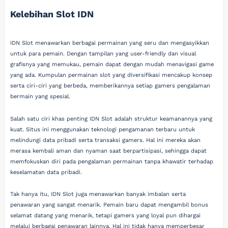
Kelebihan Slot IDN
IDN Slot menawarkan berbagai permainan yang seru dan mengasyikkan
untuk para pemain. Dengan tampilan yang user-friendly dan visual
grafisnya yang memukau, pemain dapat dengan mudah menavigasi game
yang ada. Kumpulan permainan slot yang diversifikasi mencakup konsep
serta ciri-ciri yang berbeda, memberikannya setiap gamers pengalaman
bermain yang spesial.
Salah satu ciri khas penting IDN Slot adalah struktur keamanannya yang
kuat. Situs ini menggunakan teknologi pengamanan terbaru untuk
melindungi data pribadi serta transaksi gamers. Hal ini mereka akan
merasa kembali aman dan nyaman saat berpartisipasi, sehingga dapat
memfokuskan diri pada pengalaman permainan tanpa khawatir terhadap
keselamatan data pribadi.
Tak hanya itu, IDN Slot juga menawarkan banyak imbalan serta
penawaran yang sangat menarik. Pemain baru dapat mengambil bonus
selamat datang yang menarik, tetapi gamers yang loyal pun dihargai
melalui berbagai penawaran lainnya. Hal ini tidak hanya memperbesar