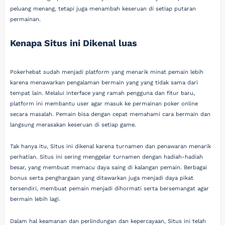
peluang menang, tetapi juga menambah keseruan di setiap putaran
permainan.
Kenapa Situs ini Dikenal luas
Pokerhebat sudah menjadi platform yang menarik minat pemain lebih
karena menawarkan pengalaman bermain yang yang tidak sama dari
tempat lain. Melalui interface yang ramah pengguna dan fitur baru,
platform ini membantu user agar masuk ke permainan poker online
secara masalah. Pemain bisa dengan cepat memahami cara bermain dan
langsung merasakan keseruan di setiap game.
Tak hanya itu, Situs ini dikenal karena turnamen dan penawaran menarik
perhatian. Situs ini sering menggelar turnamen dengan hadiah-hadiah
besar, yang membuat memacu daya saing di kalangan pemain. Berbagai
bonus serta penghargaan yang ditawarkan juga menjadi daya pikat
tersendiri, membuat pemain menjadi dihormati serta bersemangat agar
bermain lebih lagi.
Dalam hal keamanan dan perlindungan dan kepercayaan, Situs ini telah