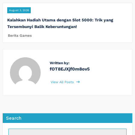
August 3, 2026
Kalahkan Hadiah Utama dengan Slot 5000: Trik yang
Tersembunyi Balik Keberuntungan!
Berita Games
Written by:
fOT8EJXjf0m8ov5
View All Posts
Search