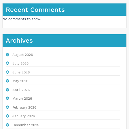
Recent Comments
No comments to show.
Archives
August 2026
July 2026
June 2026
May 2026
April 2026
March 2026
February 2026
January 2026
December 2025