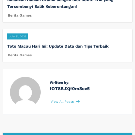
Tersembunyi Balik Keberuntungan!
Berita Games
July 31, 2026
Toto Macau Hari Ini: Update Data dan Tips Terbaik
Berita Games
Written by:
fOT8EJXjf0m8ov5
View All Posts