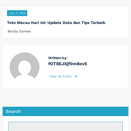
July 31, 2026
Toto Macau Hari Ini: Update Data dan Tips Terbaik
Berita Games
Written by:
fOT8EJXjf0m8ov5
View All Posts
Search