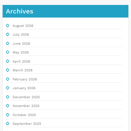
Archives
August 2026
July 2026
June 2026
May 2026
April 2026
March 2026
February 2026
January 2026
December 2025
November 2025
October 2025
September 2025