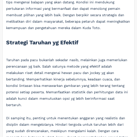
tips mengenai balapan yang akan datang. Kondisi ini mendukung
pertukaran informasi yang bermanfaat dan dapat menolong pemain
membuat pilihan yang lebih baik. Dengan berpikir secara strategis dan
melibatkan diri dalam masyarakat, beberapa petaruh dapat meningkatkan
kemampuan dan pengetahuan mereka dalam Kuda Toto.
Strategi Taruhan yg Efektif
Taruhan pada pacu bukanlah sekadar nasib, melainkan juga memerlukan
perencanaan yg baik. Salah satunya metode yang efektif adalah
melakukan riset detail mengenai hewan pacu dan jockey yg akan
bertanding. Memperhatikan kinerja sebelumnya, keadaan cuaca, dan
kondisi lintasan bisa menawarkan gambaran yang lebih terang tentang
potensi setiap peserta. Memanfaatkan statistik dan perhitungan data ini
adalah kunci dalam memutuskan opsi yg lebih berinformasi saat
bertaruh.
Di samping itu, penting untuk menentukan anggaran yang realistis dan
disiplin dalam mengelolanya. Hindari tergoda untuk taruhan lebih dari
yang sudah direncanakan, meskipun mengalami kalah. Dengan cara