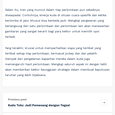
Selain itu, tren yang muncul dalam tiap perlombaan pun sebaiknya
diwaspadai. Contohnya, kinerja kuda di situasi cuaca spesifik dan ketika
berlomba di jalur khusus bisa berbeda jauh. Mengkaji pergeseran yang
berlangsung dari satu perlombaan dan perlombaan lain akan menawarkan
gambaran yang sangat berarti bagi para bettor untuk memilih opsi
terbaik.
Yang terakhir, krusial untuk memperhatikan siapa yang terlibat yang
terlibat setiap tiap perlombaan, termasuk jockey dan dan pelatih.
Dampak dari pengalaman kapasitas mereka dalam kuda juga
memengaruhi hasil perlombaan. Mengkaji seluruh aspek ini dengan teliti
akan memberikan bettor keunggulan strategis dalam membuat keputusan
taruhan yang lebih bijaksana.
Previous post
Kuda Toto: Jadi Pemenang dengan Tegas!