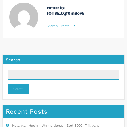
Written by:
fOT8EJXjf0m8ov5
View All Posts
Search
Search
Recent Posts
Kalahkan Hadiah Utama dengan Slot 5000: Trik yang