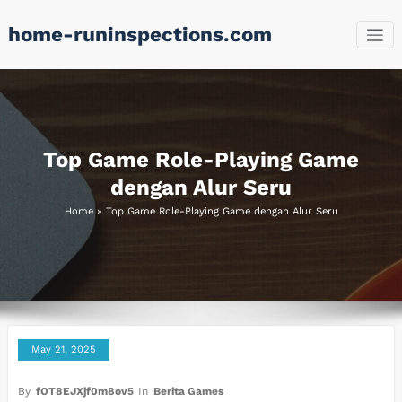
Skip
home-runinspections.com
to
content
Top Game Role-Playing Game
dengan Alur Seru
Home
»
Top Game Role-Playing Game dengan Alur Seru
May 21, 2025
By
fOT8EJXjf0m8ov5
In
Berita Games