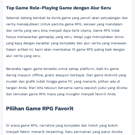
Top Game Role-Playing Game dengan Alur Seru
Selamat datang kembali ke dunia game yang penuh akan petualangan dan
cerita menakjubkan! Untuk pecinta game RPG, sensasi yang mendalam
dan cerita yang seru bisa menjadi daya tarik utama. Game RPG tidak
hanya menawarkan gameplay yang seru, tetapi juga menciptakan dunia
yang kaya dengan karakter yang kompleks dan alur cerita yang menawan.
Dalam artikel ini, kami akan membahas 10 game RPG paling baik dengan
alur cerita yang seru.
Beraneka ragam game tersedia untuk setiap platform, baik itu game
daring maupun offline, gratis ataupun berbayar. Dari game Android yang
mudah dan grafik indah hingga game PC yang menarik, pilihan ada di
tangan Anda. Mari kita telusuri bersama-sama sepuluh judul yang dicoba
dan temukan game RPG mana yang mungkin menjadi favorit Anda.
Pilihan Game RPG Favorit
Di arena game RPG, narrative yang kompleks dan tokoh yang kokoh
menjadi faktor menarik terpenting. Satu permainan yang patut dicoba