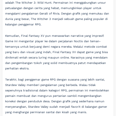
adalah The Witcher 3: Wild Hunt. Permainan ini menggabungkan unsur
petualangan dengan cerita yang hebat, memungkinkan player untuk
mengalami pengalaman Geralt of Rivia. Dengan grafik yang memukau dan
dunia yang besar, The Witcher 3 menjadi sebuah game paling populer di
kalangan penggemar RPG.
Kemudian, Final Fantasy XV pun menawarkan narrative yang impresif.
Game ini mengantar player ke dalam perjalanan Noctis dan teman-
temannya untuk berjuang demi negara mereka. Melalui metode combat
yang baru dan visual yang indah, Final Fantasy XV dapat game yang bisa
dinikmati entah secara luring maupun online. Narasinya yang mendalam
dan pengembangan tokoh yang solid membuatnya patut mendapatkan
perhatian ekstra.
Terakhir, bagi penggemar game RPG dengan suasana yang lebih santai,
Stardew Valley memberi pengalaman yang berbeda. Walau tidak
sepenuhnya tradisional dalam kategori RPG, permainan ini membolehkan
pemain membuat dan mengurus pertanian sambil mengembangkan
koneksi dengan penduduk desa. Dengan grafik yang sederhana namun
menyenangkan, Stardew Valley sudah menjadi favorit di kalangan gamer
yang menghargai permianan santai dan kisah yang manis.