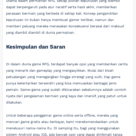
utama dalam permainan RPG. Setiap pilihan keputusan yang diambil
dapat berpengaruh pada alur naratif serta hasil akhir, memberikan
perasaan bermain yang berbeda di setiap kali. Konsep pengambilan
keputusan ini bukan hanya membuat gamer terlibat, namun dan
memberi peluang mereka merasakan konsekuensi berasal dari maksud
yang diambil diambil di dunia permainan.
Kesimpulan dan Saran
Di dalam dunia game RPG, terdapat banyak opsi yang memberikan cerita
yang menarik dan gameplay yang mengasyikkan. Mulai dari kisah
petualangan yang menegangkan hingga strategi yang sulit, tiap game
punya ketertarikan tersendiri yang bisa memuaskan berbagai jenis
pemain. Game-game yang sudah dibicarakan sebelumnya adalah contoh
nyata dari pengalaman bermain yang kaya dan imersif, yang patut untuk
dilakukan.
Untuk beberapa penggemar game online serta offline, mereka yang
mencari game gratis atau berbayar, kami merekomendasikan untuk
menelusuri nama-nama itu. Di samping itu, bagi yang menggunakan
sistem Android atau iOS, ada banyak opsi yang dapat dinikmati tanpa