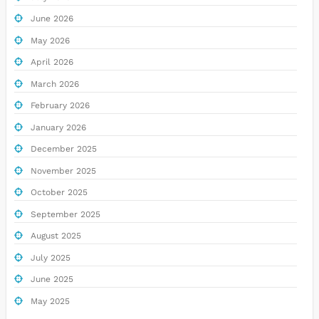
June 2026
May 2026
April 2026
March 2026
February 2026
January 2026
December 2025
November 2025
October 2025
September 2025
August 2025
July 2025
June 2025
May 2025