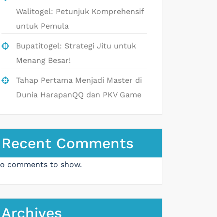
Walitogel: Petunjuk Komprehensif
untuk Pemula
Bupatitogel: Strategi Jitu untuk
Menang Besar!
Tahap Pertama Menjadi Master di
Dunia HarapanQQ dan PKV Game
Recent Comments
o comments to show.
Archives