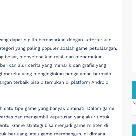
yang dapat dipilih berdasarkan dengan ketertarikan
ategori yang paling populer adalah game petualangan,
ang besar, menyelesaikan misi, dan menemukan
ikan alur cerita yang menarik dan grafis yang
gi mereka yang menginginkan pengalaman bermain
ngan terbaik bisa ditemukan di platform Android,
N
ah satu tipe game yang banyak diminati. Dalam game
 cerdas dan mengambil keputusan yang akur untuk
ntu. Game strategi bisa menjadi game militer, di
uk berjuang, atau game membangun, di dimana