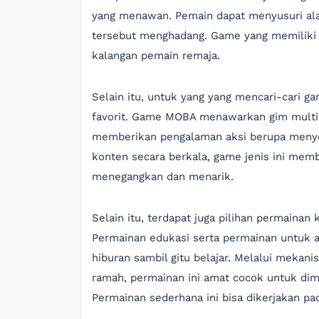
yang menawan. Pemain dapat menyusuri ala
tersebut menghadang. Game yang memiliki e
kalangan pemain remaja.
Selain itu, untuk yang yang mencari-cari 
favorit. Game MOBA menawarkan gim multip
memberikan pengalaman aksi berupa menye
konten secara berkala, game jenis ini mem
menegangkan dan menarik.
Selain itu, terdapat juga pilihan permainan 
Permainan edukasi serta permainan untuk a
hiburan sambil gitu belajar. Melalui mekan
ramah, permainan ini amat cocok untuk dim
Permainan sederhana ini bisa dikerjakan pad