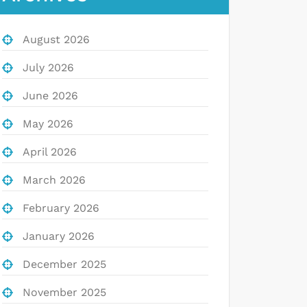
August 2026
July 2026
June 2026
May 2026
April 2026
March 2026
February 2026
January 2026
December 2025
November 2025