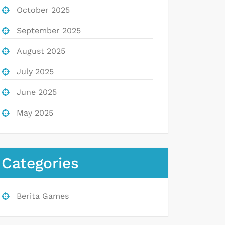
October 2025
September 2025
August 2025
July 2025
June 2025
May 2025
Categories
Berita Games